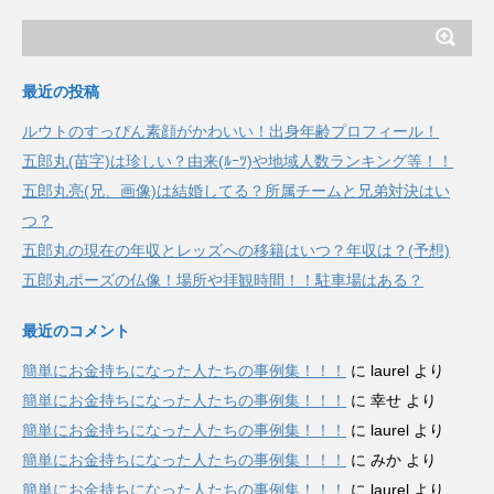
最近の投稿
ルウトのすっぴん素顔がかわいい！出身年齢プロフィール！
五郎丸(苗字)は珍しい？由来(ﾙｰﾂ)や地域人数ランキング等！！
五郎丸亮(兄、画像)は結婚してる？所属チームと兄弟対決はい
つ？
五郎丸の現在の年収とレッズへの移籍はいつ？年収は？(予想)
五郎丸ポーズの仏像！場所や拝観時間！！駐車場はある？
最近のコメント
簡単にお金持ちになった人たちの事例集！！！
に
laurel
より
簡単にお金持ちになった人たちの事例集！！！
に
幸せ
より
簡単にお金持ちになった人たちの事例集！！！
に
laurel
より
簡単にお金持ちになった人たちの事例集！！！
に
みか
より
簡単にお金持ちになった人たちの事例集！！！
に
laurel
より