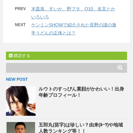
PREV
木皿泉、すいか、野ブタ、Q10、名言とか
いろいろ
NEXT
ケンミンSHOWで紹介された長野の謎の激
辛うどんの正体とは？
購読する
NEW POST
ルウトのすっぴん素顔がかわいい！出身
年齢プロフィール！
五郎丸(苗字)は珍しい？由来(ﾙｰﾂ)や地域
人数ランキング等！！