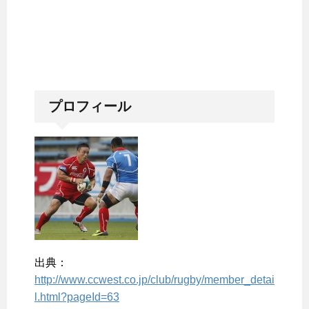
プロフィール
出典：
http://www.ccwest.co.jp/club/rugby/member_detai
l.html?pageId=63