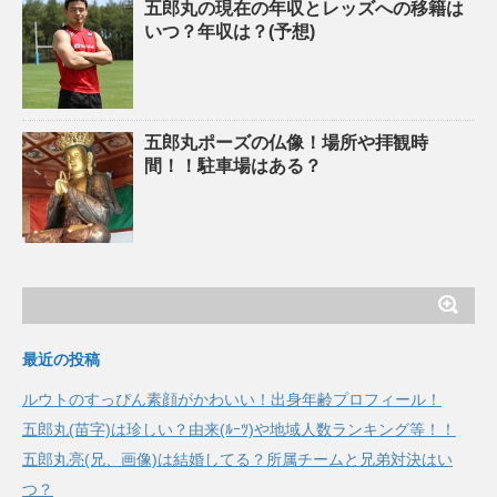
五郎丸の現在の年収とレッズへの移籍は
いつ？年収は？(予想)
五郎丸ポーズの仏像！場所や拝観時
間！！駐車場はある？
最近の投稿
ルウトのすっぴん素顔がかわいい！出身年齢プロフィール！
五郎丸(苗字)は珍しい？由来(ﾙｰﾂ)や地域人数ランキング等！！
五郎丸亮(兄、画像)は結婚してる？所属チームと兄弟対決はい
つ？