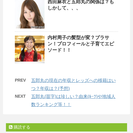
西田麻衣と五郎丸の関係は？も
しかして、、、
内村周子の髪型が変？ブラサ
ン！プロフィールと子育てエピ
ソード！！
PREV
五郎丸の現在の年収とレッズへの移籍はい
つ？年収は？(予想)
NEXT
五郎丸(苗字)は珍しい？由来(ﾙｰﾂ)や地域人
数ランキング等！！
購読する