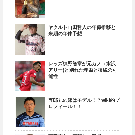
ヤクルト山田哲人の年俸推移と
来期の年俸予想
レッズ槙野智章が元カノ（水沢
アリー)と別れた理由と復縁の可
能性
五郎丸の嫁はモデル！？wiki的プ
ロフィール！！