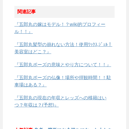
関連記事
『五郎丸の嫁はモデル！？wiki的プロフィー
ル！！』
『五郎丸髪型の崩れない方法！使用ﾜｯｸｽ,ｼﾞｪﾙ！
美容室はどこ？』
『五郎丸ポーズの意味とやり方について！！』
『五郎丸ポーズの仏像！場所や拝観時間！！駐
車場はある？』
『五郎丸の現在の年収とレッズへの移籍はい
つ？年収は？(予想)』