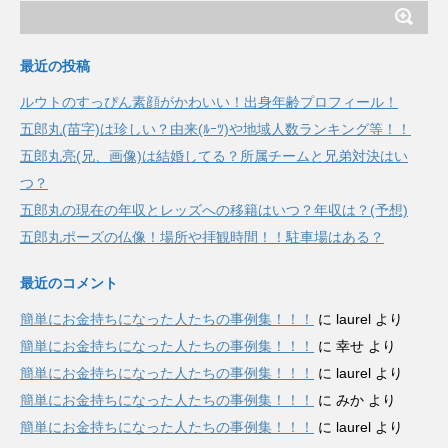
最近の投稿
ルウトのすっぴん素顔がかわいい！出身年齢プロフィール！
五郎丸(苗字)は珍しい？由来(ﾙｰﾂ)や地域人数ランキング等！！
五郎丸亮(兄、画像)は結婚してる？所属チームと兄弟対決はい
つ？
五郎丸の現在の年収とレッズへの移籍はいつ？年収は？(予想)
五郎丸ポーズの仏像！場所や拝観時間！！駐車場はある？
最近のコメント
簡単にお金持ちになった人たちの事例集！！！
に
laurel
より
簡単にお金持ちになった人たちの事例集！！！
に
幸せ
より
簡単にお金持ちになった人たちの事例集！！！
に
laurel
より
簡単にお金持ちになった人たちの事例集！！！
に
みか
より
簡単にお金持ちになった人たちの事例集！！！
に
laurel
より