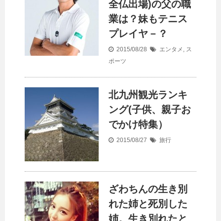
全仏出場)の父の職
業は？妹もテニス
プレイヤ－？
2015/08/28
エンタメ
,
ス
ポーツ
北九州観光ランキ
ング(子供、親子お
でかけ特集）
2015/08/27
旅行
ざわちんの生き別
れた姉と死別した
姉。生き別れたと