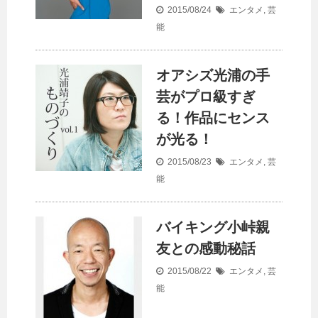
2015/08/24
エンタメ
,
芸
能
オアシズ光浦の手
芸がプロ級すぎ
る！作品にセンス
が光る！
2015/08/23
エンタメ
,
芸
能
バイキング小峠親
友との感動秘話
2015/08/22
エンタメ
,
芸
能