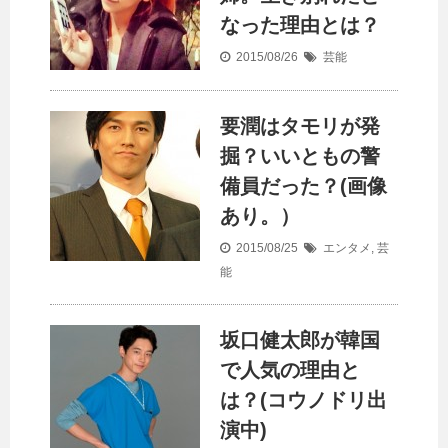
なった理由とは？
2015/08/26
芸能
要潤はタモリが発
掘？いいともの警
備員だった？(画像
あり。）
2015/08/25
エンタメ
,
芸
能
坂口健太郎が韓国
で人気の理由と
は？(コウノドリ出
演中)