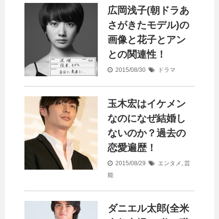
広岡浅子(朝ドラあ
さがきたモデル)の
画像と花子とアン
との関連性！
2015/08/30
ドラマ
玉木宏はイケメン
なのになぜ結婚し
ないのか？過去の
恋愛遍歴！
2015/08/29
エンタメ
,
芸
能
ダニエル太郎(全米