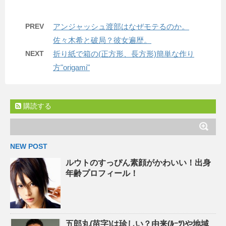
PREV
アンジャッシュ渡部はなぜモテるのか。
佐々木希と破局？彼女遍歴。
NEXT
折り紙で箱の(正方形、長方形)簡単な作り
方"origami"
購読する
NEW POST
ルウトのすっぴん素顔がかわいい！出身
年齢プロフィール！
五郎丸(苗字)は珍しい？由来(ﾙｰﾂ)や地域