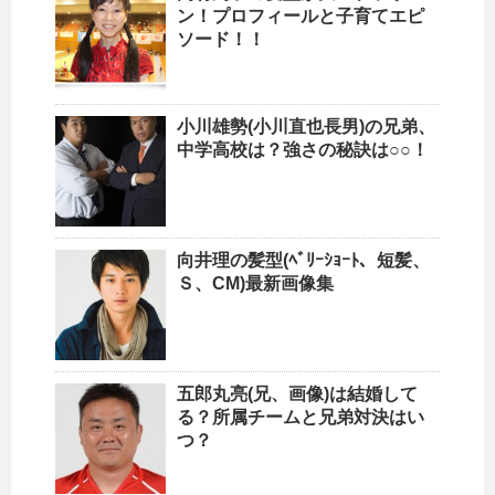
ン！プロフィールと子育てエピ
ソード！！
小川雄勢(小川直也長男)の兄弟、
中学高校は？強さの秘訣は○○！
向井理の髪型(ﾍﾞﾘｰｼｮｰﾄ、短髪、
Ｓ、CM)最新画像集
五郎丸亮(兄、画像)は結婚して
る？所属チームと兄弟対決はい
つ？