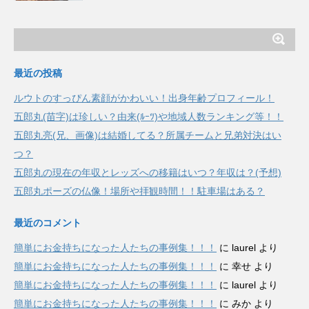
最近の投稿
ルウトのすっぴん素顔がかわいい！出身年齢プロフィール！
五郎丸(苗字)は珍しい？由来(ﾙｰﾂ)や地域人数ランキング等！！
五郎丸亮(兄、画像)は結婚してる？所属チームと兄弟対決はい
つ？
五郎丸の現在の年収とレッズへの移籍はいつ？年収は？(予想)
五郎丸ポーズの仏像！場所や拝観時間！！駐車場はある？
最近のコメント
簡単にお金持ちになった人たちの事例集！！！
に
laurel
より
簡単にお金持ちになった人たちの事例集！！！
に
幸せ
より
簡単にお金持ちになった人たちの事例集！！！
に
laurel
より
簡単にお金持ちになった人たちの事例集！！！
に
みか
より