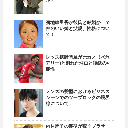
菊地絵里香が彼氏と結婚か！？
仲のいい姉と父親、性格につい
て！
レッズ槙野智章が元カノ（水沢
アリー)と別れた理由と復縁の可
能性
メンズの髪型におけるビジネス
シーンでのツーブロックの境界
線について
内村周子の髪型が変？ブラサ