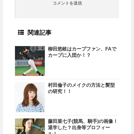
関連記事
柳田悠岐はカープファン、FAで
カープに入団か！？
村田倫子のメイクの方法と髪型
の研究！！
藤田菜七子(競馬、騎手)の画像！
退学した？出身等プロフィー
ル！