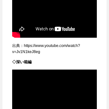
出典：https://www.youtube.com/watch?
v=Jv1N1keJ8eg
◇深い箱編