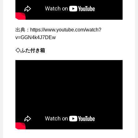
出典：https://www.youtube.com/watch?
v=GGN4k4J7DEw
◇ふた付き箱