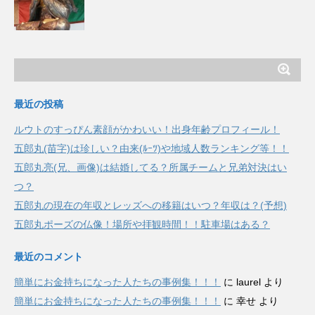
最近の投稿
ルウトのすっぴん素顔がかわいい！出身年齢プロフィール！
五郎丸(苗字)は珍しい？由来(ﾙｰﾂ)や地域人数ランキング等！！
五郎丸亮(兄、画像)は結婚してる？所属チームと兄弟対決はい
つ？
五郎丸の現在の年収とレッズへの移籍はいつ？年収は？(予想)
五郎丸ポーズの仏像！場所や拝観時間！！駐車場はある？
最近のコメント
簡単にお金持ちになった人たちの事例集！！！
に
laurel
より
簡単にお金持ちになった人たちの事例集！！！
に
幸せ
より