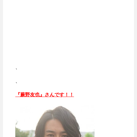
、
、
『蕨野友也』さんです！！