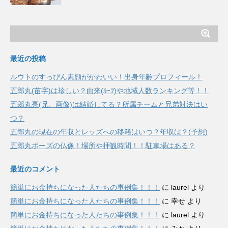
最近の投稿
ルウトのすっぴん素顔がかわいい！出身年齢プロフィール！
五郎丸(苗字)は珍しい？由来(ﾙｰﾂ)や地域人数ランキング等！！
五郎丸亮(兄、画像)は結婚してる？所属チームと兄弟対決はい
つ？
五郎丸の現在の年収とレッズへの移籍はいつ？年収は？(予想)
五郎丸ポーズの仏像！場所や拝観時間！！駐車場はある？
最近のコメント
簡単にお金持ちになった人たちの事例集！！！
に
laurel
より
簡単にお金持ちになった人たちの事例集！！！
に
幸せ
より
簡単にお金持ちになった人たちの事例集！！！
に
laurel
より