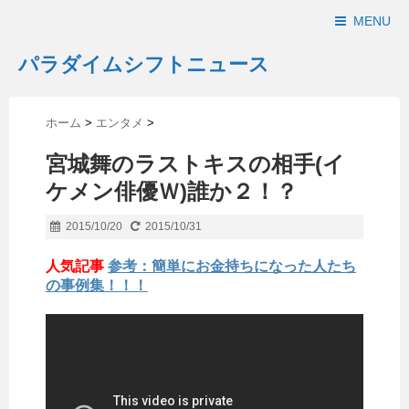
MENU
パラダイムシフトニュース
ホーム
>
エンタメ
>
宮城舞のラストキスの相手(イ
ケメン俳優Ｗ)誰か２！？
2015/10/20
2015/10/31
人気記事
参考：簡単にお金持ちになった人たち
の事例集！！！