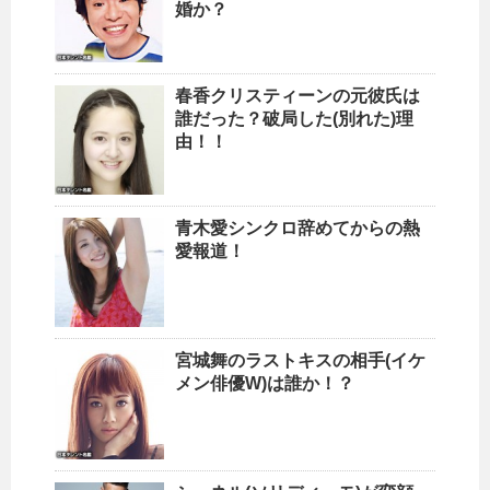
婚か？
春香クリスティーンの元彼氏は
誰だった？破局した(別れた)理
由！！
青木愛シンクロ辞めてからの熱
愛報道！
宮城舞のラストキスの相手(イケ
メン俳優W)は誰か！？