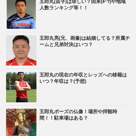
五郎丸(苗字)は珍しい？由来(ﾙｰﾂ)や地域
人数ランキング等！！
五郎丸亮(兄、画像)は結婚してる？所属チ
ームと兄弟対決はいつ？
五郎丸の現在の年収とレッズへの移籍は
いつ？年収は？(予想)
五郎丸ポーズの仏像！場所や拝観時
間！！駐車場はある？