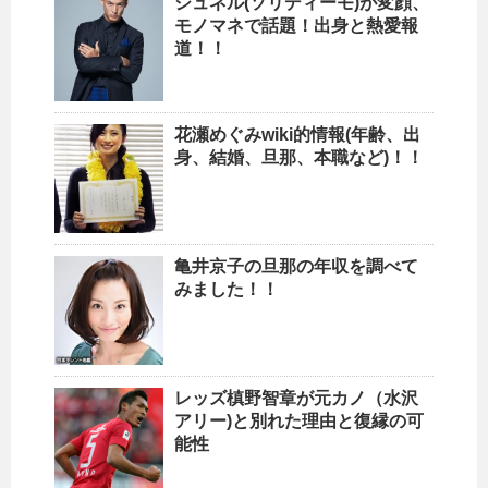
シュネル(ソリディーモ)が変顔、
モノマネで話題！出身と熱愛報
道！！
花瀬めぐみwiki的情報(年齢、出
身、結婚、旦那、本職など)！！
亀井京子の旦那の年収を調べて
みました！！
レッズ槙野智章が元カノ（水沢
アリー)と別れた理由と復縁の可
能性