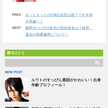
PREV
ほっともっとのCMの女性は誰？？すき焼
き丼編！！
NEXT
蕨野(わらびの)友也の現在彼女は？経歴、
過去の熱愛遍歴について！
購読する
NEW POST
ルウトのすっぴん素顔がかわいい！出身
年齢プロフィール！