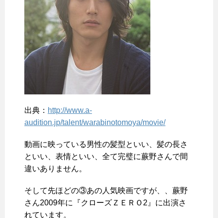
出典：
http://www.a-
audition.jp/talent/warabinotomoya/movie/
動画に映っている男性の髪型といい、髪の長さ
といい、表情といい、全て完璧に蕨野さんで間
違いありません。
そして先ほどの③あの人気映画ですが、、蕨野
さん2009年に『クローズＺＥＲＯ2』に出演さ
れています。