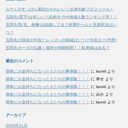
ルウトのすっぴん素顔がかわいい！出身年齢プロフィール！
五郎丸(苗字)は珍しい？由来(ﾙｰﾂ)や地域人数ランキング等！！
五郎丸亮(兄、画像)は結婚してる？所属チームと兄弟対決はい
つ？
五郎丸の現在の年収とレッズへの移籍はいつ？年収は？(予想)
五郎丸ポーズの仏像！場所や拝観時間！！駐車場はある？
最近のコメント
簡単にお金持ちになった人たちの事例集！！！
に
laurel
より
簡単にお金持ちになった人たちの事例集！！！
に
幸せ
より
簡単にお金持ちになった人たちの事例集！！！
に
laurel
より
簡単にお金持ちになった人たちの事例集！！！
に
みか
より
簡単にお金持ちになった人たちの事例集！！！
に
laurel
より
アーカイブ
2015年11月