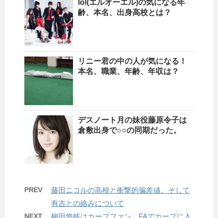
lol(エルオーエル)の気になる年
齢、本名、出身高校とは？
リニー君の中の人が気になる！
本名、職業、年齢、年収は？
デスノート月の妹役藤原令子は
倉敷出身で○○の同期だった。
PREV
藤田ニコルの高校と衝撃的偏差値。そして
有吉との絡みについて
NEXT
柳田悠岐はカープファン、FAでカープに入