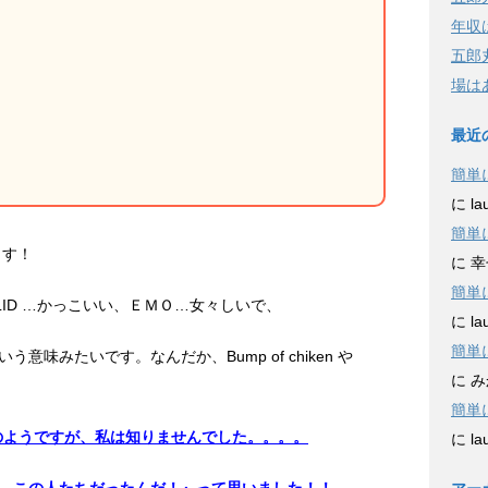
年収
五郎
場は
最近
簡単
に
la
簡単
ます！
に
幸
簡単
OLID …かっこいい、ＥＭＯ…女々しいで、
に
la
簡単
意味みたいです。なんだか、Bump of chiken や
に
み
簡単
プのようですが、私は知りませんでした。。。。
に
la