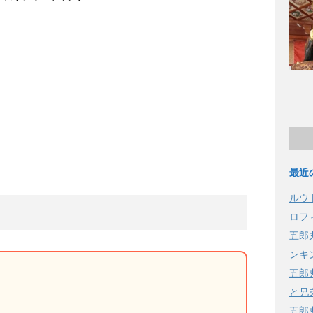
最近
ルウ
ロフ
五郎
ンキ
五郎
と兄
五郎