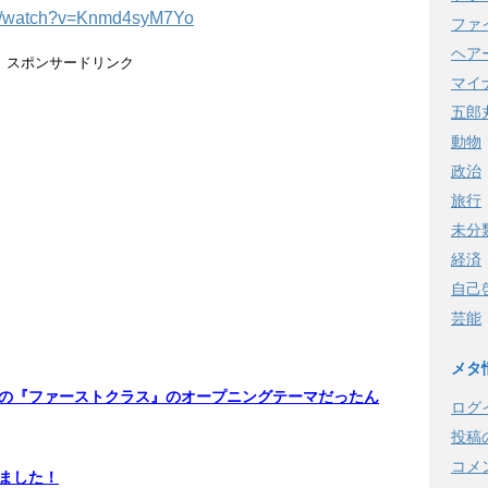
om/watch?v=Knmd4syM7Yo
ファ
ヘア
スポンサードリンク
マイ
五郎
動物
政治
旅行
未分
経済
自己
芸能
メタ
の『ファーストクラス』のオープニングテーマだったん
ログ
投稿
コメ
ました！