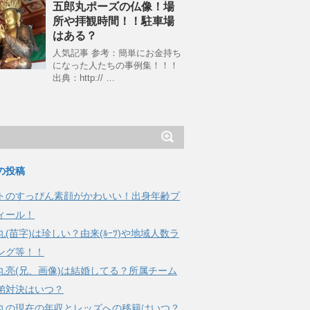
五郎丸ポーズの仏像！場
所や拝観時間！！駐車場
はある？
人気記事 参考：簡単にお金持ち
になった人たちの事例集！！！
出典：http:// …
の投稿
トのすっぴん素顔がかわいい！出身年齢プ
ィール！
丸(苗字)は珍しい？由来(ﾙｰﾂ)や地域人数ラ
ング等！！
丸亮(兄、画像)は結婚してる？所属チーム
弟対決はいつ？
丸の現在の年収とレッズへの移籍はいつ？