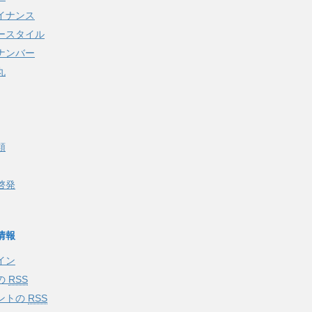
イナンス
ースタイル
ナンバー
丸
類
啓発
情報
イン
の
RSS
ントの
RSS