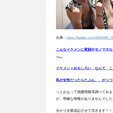
出典：
https://twitter.com/SHUNE
こんなイケメンに変顔やモノマネな
～。
イケメン＋おもしろい なんて こ
私が女性だったらたぶん、、がっつき
っとおもって熱愛情報等調べてみま
が、明確な情報がありませんでした
分かり次第追記させて頂きます！！