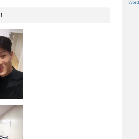
Word
！