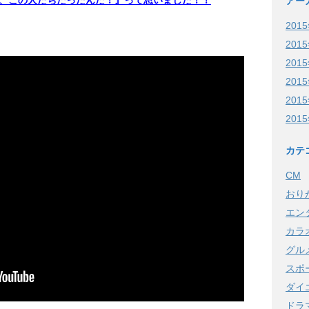
、この人たちだったんだ！』って思いました！！
アー
201
201
201
201
201
201
カテ
CM
おり
エン
カラ
グル
スポ
ダイ
ドラ