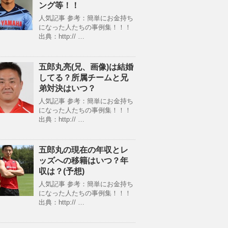
ング等！！
人気記事 参考：簡単にお金持ち
になった人たちの事例集！！！
出典：http:// …
五郎丸亮(兄、画像)は結婚
してる？所属チームと兄
弟対決はいつ？
人気記事 参考：簡単にお金持ち
になった人たちの事例集！！！
出典：http:// …
五郎丸の現在の年収とレ
ッズへの移籍はいつ？年
収は？(予想)
人気記事 参考：簡単にお金持ち
になった人たちの事例集！！！
出典：http:// …