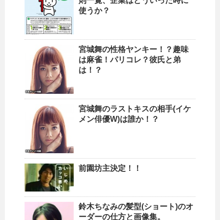
則一覧、企業はどういった時に
使うか？
宮城舞の性格ヤンキー！？趣味
は麻雀！パリコレ？彼氏と弟
は！？
宮城舞のラストキスの相手(イケ
メン俳優W)は誰か！？
前園坊主決定！！
鈴木ちなみの髪型(ショート)のオ
ーダーの仕方と画像集。