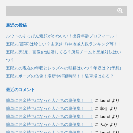
最近の投稿
ルウトのすっぴん素顔がかわいい！出身年齢プロフィール！
五郎丸(苗字)は珍しい？由来(ﾙｰﾂ)や地域人数ランキング等！！
五郎丸亮(兄、画像)は結婚してる？所属チームと兄弟対決はい
つ？
五郎丸の現在の年収とレッズへの移籍はいつ？年収は？(予想)
五郎丸ポーズの仏像！場所や拝観時間！！駐車場はある？
最近のコメント
簡単にお金持ちになった人たちの事例集！！！
に
laurel
より
簡単にお金持ちになった人たちの事例集！！！
に
幸せ
より
簡単にお金持ちになった人たちの事例集！！！
に
laurel
より
簡単にお金持ちになった人たちの事例集！！！
に
みか
より
簡単にお金持ちになった人たちの事例集！！！
に
laurel
より