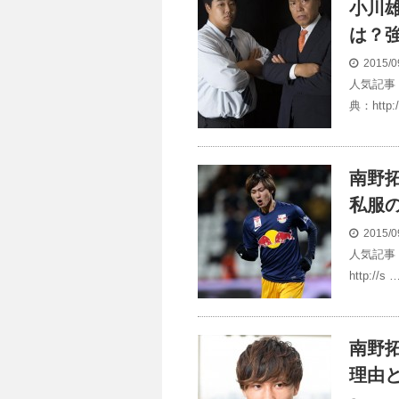
小川
は？強
2015/0
人気記事
典：http:/
南野
私服
2015/0
人気記事
http://s 
南野
理由