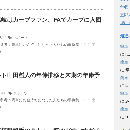
年収
五郎
悠岐はカープファン、FAでカープに入団
場は
？
最近
8/14
スポーツ
 参考：簡単にお金持ちになった人たちの事例集！！！ 出
簡単
/ …
に
la
簡単
に
幸
ルト山田哲人の年俸推移と来期の年俸予
簡単
に
la
8/08
スポーツ
簡単
 参考：簡単にお金持ちになった人たちの事例集！！！ 出
に
み
/ …
簡単
に
la