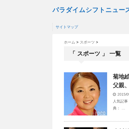
パラダイムシフトニュー
サイトマップ
ホーム
>
スポーツ
>
「 スポーツ 」 一覧
菊地
父親
2015/0
人気記事
典： …