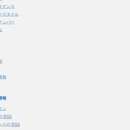
イナンス
ースタイル
ナンバー
丸
類
啓発
情報
イン
の
RSS
ントの
RSS