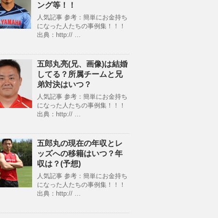
ング等！！
人気記事 参考：簡単にお金持ち
になった人たちの事例集！！！
出典：http:// …
五郎丸亮(兄、画像)は結婚
してる？所属チームと兄
弟対決はいつ？
人気記事 参考：簡単にお金持ち
になった人たちの事例集！！！
出典：http:// …
五郎丸の現在の年収とレ
ッズへの移籍はいつ？年
収は？(予想)
人気記事 参考：簡単にお金持ち
になった人たちの事例集！！！
出典：http:// …