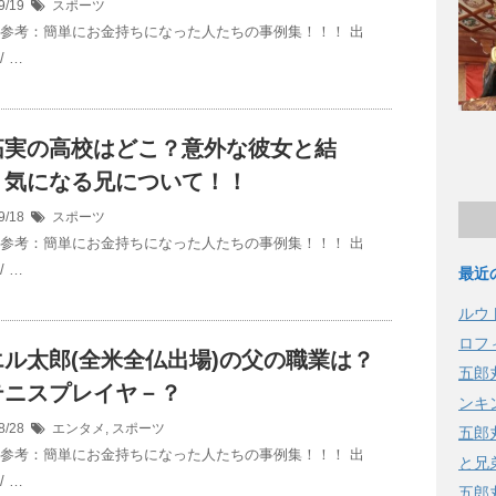
9/19
スポーツ
 参考：簡単にお金持ちになった人たちの事例集！！！ 出
/ …
拓実の高校はどこ？意外な彼女と結
？気になる兄について！！
9/18
スポーツ
 参考：簡単にお金持ちになった人たちの事例集！！！ 出
/ …
最近
ルウ
ロフ
エル太郎(全米全仏出場)の父の職業は？
五郎
テニスプレイヤ－？
ンキ
8/28
エンタメ
,
スポーツ
五郎
 参考：簡単にお金持ちになった人たちの事例集！！！ 出
と兄
/ …
五郎