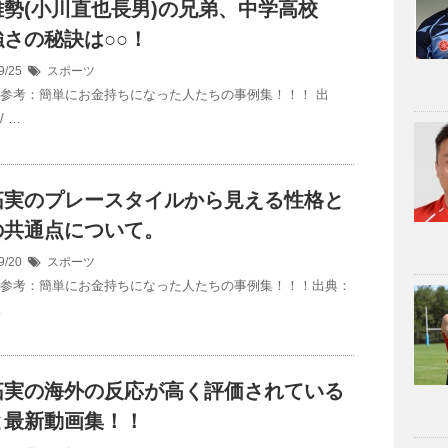
雄勢(小川直也長男)の兄弟、中学高校
さの秘訣は○○！
9/25
スポーツ
 参考：簡単にお金持ちになった人たちの事例集！！！ 出
/ …
拓実のプレースタイルから見える性格と
の共通点について。
9/20
スポーツ
 参考：簡単にお金持ちになった人たちの事例集！！！出典：
…
拓実の海外の反応が高く評価されている
と最新動画集！！