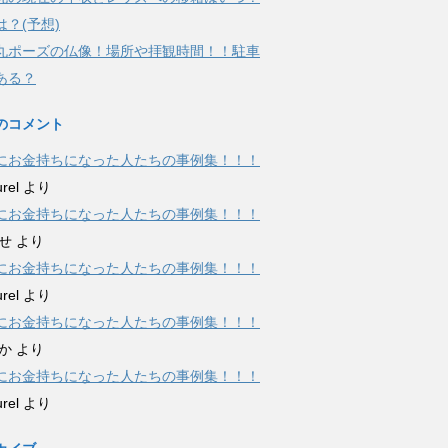
は？(予想)
丸ポーズの仏像！場所や拝観時間！！駐車
ある？
のコメント
にお金持ちになった人たちの事例集！！！
urel
より
にお金持ちになった人たちの事例集！！！
せ
より
にお金持ちになった人たちの事例集！！！
urel
より
にお金持ちになった人たちの事例集！！！
か
より
にお金持ちになった人たちの事例集！！！
urel
より