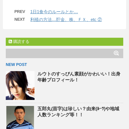
PREV
1日1食今のルールとか…
NEXT
利殖の方法…貯金、株、ＦＸ、etc ②
購読する
NEW POST
ルウトのすっぴん素顔がかわいい！出身
年齢プロフィール！
五郎丸(苗字)は珍しい？由来(ﾙｰﾂ)や地域
人数ランキング等！！