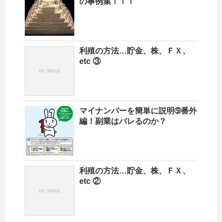
の事例集！！！
利殖の方法…貯金、株、ＦＸ、
etc ③
マイナンバーを簡単に説明➈番外
編！副業はバレるのか？
利殖の方法…貯金、株、ＦＸ、
etc ②