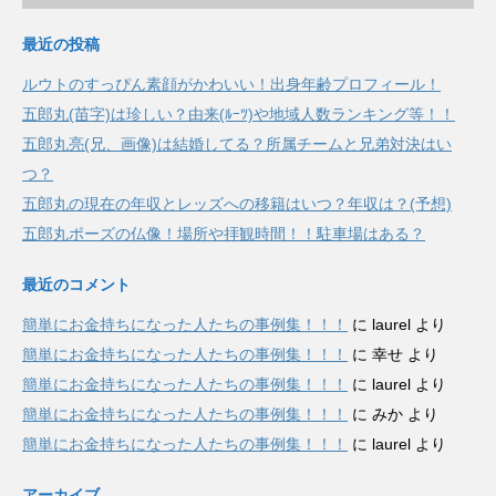
最近の投稿
ルウトのすっぴん素顔がかわいい！出身年齢プロフィール！
五郎丸(苗字)は珍しい？由来(ﾙｰﾂ)や地域人数ランキング等！！
五郎丸亮(兄、画像)は結婚してる？所属チームと兄弟対決はい
つ？
五郎丸の現在の年収とレッズへの移籍はいつ？年収は？(予想)
五郎丸ポーズの仏像！場所や拝観時間！！駐車場はある？
最近のコメント
簡単にお金持ちになった人たちの事例集！！！
に
laurel
より
簡単にお金持ちになった人たちの事例集！！！
に
幸せ
より
簡単にお金持ちになった人たちの事例集！！！
に
laurel
より
簡単にお金持ちになった人たちの事例集！！！
に
みか
より
簡単にお金持ちになった人たちの事例集！！！
に
laurel
より
アーカイブ