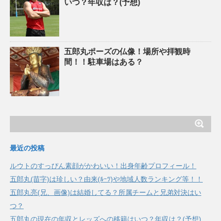
いつ？年収は？(予想)
五郎丸ポーズの仏像！場所や拝観時
間！！駐車場はある？
最近の投稿
ルウトのすっぴん素顔がかわいい！出身年齢プロフィール！
五郎丸(苗字)は珍しい？由来(ﾙｰﾂ)や地域人数ランキング等！！
五郎丸亮(兄、画像)は結婚してる？所属チームと兄弟対決はい
つ？
五郎丸の現在の年収とレッズへの移籍はいつ？年収は？(予想)