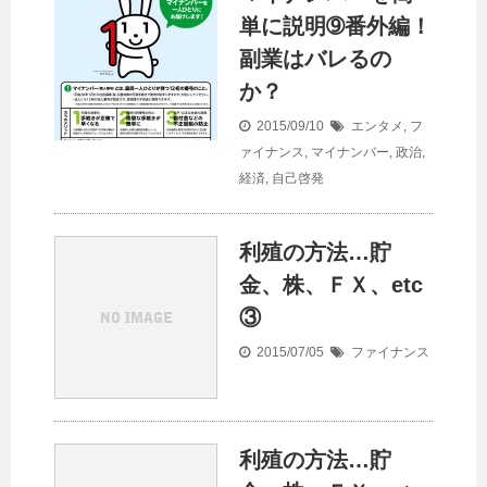
単に説明➈番外編！
副業はバレるの
か？
2015/09/10
エンタメ
,
フ
ァイナンス
,
マイナンバー
,
政治
,
経済
,
自己啓発
利殖の方法…貯
金、株、ＦＸ、etc
③
2015/07/05
ファイナンス
利殖の方法…貯