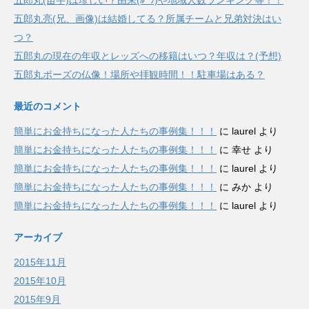
五郎丸(苗字)は珍しい？由来(ﾙｰﾂ)や地域人数ランキング等！！
五郎丸亮(兄、画像)は結婚してる？所属チームと兄弟対決はい
つ？
五郎丸の現在の年収とレッズへの移籍はいつ？年収は？(予想)
五郎丸ポーズの仏像！場所や拝観時間！！駐車場はある？
最近のコメント
簡単にお金持ちになった人たちの事例集！！！
に
laurel
より
簡単にお金持ちになった人たちの事例集！！！
に
幸せ
より
簡単にお金持ちになった人たちの事例集！！！
に
laurel
より
簡単にお金持ちになった人たちの事例集！！！
に
みか
より
簡単にお金持ちになった人たちの事例集！！！
に
laurel
より
アーカイブ
2015年11月
2015年10月
2015年9月